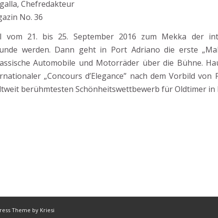
galla, Chefredakteur
azin No. 36
ll vom 21. bis 25. September 2016 zum Mekka der int
eunde werden. Dann geht in Port Adriano die erste „Mall
lassische Automobile und Motorräder über die Bühne. Hau
ernationaler „Concours d’Elegance” nach dem Vorbild von
ltweit berühmtesten Schönheitswettbewerb für Oldtimer in K
ress Theme by Kriesi