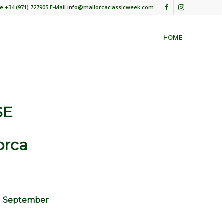
e +34 (971) 727905 E-Mail info@mallorcaclassicweek.com
HOME
SE
orca
ür September