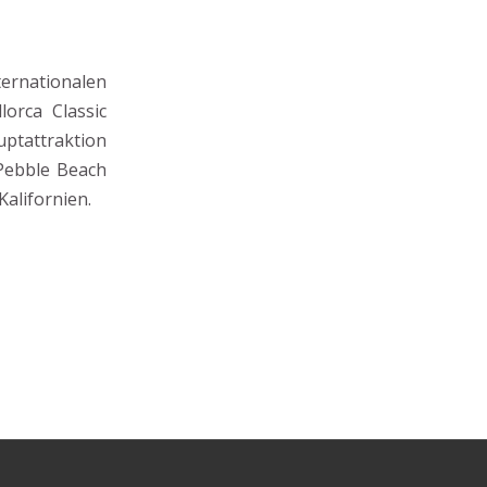
ernationalen
orca Classic
ptattraktion
 Pebble Beach
alifornien.