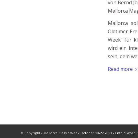
von Bernd Jo
Mallorca Mag
Mallorca so
Oldtimer-Fr
Week” für k
wird ein int
sein, dem we
Read more
© Copyright -
Mallorca Classic Week October 18-22 2023
-
Enfold WordP