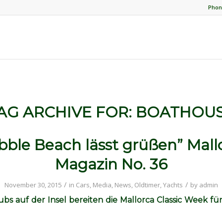
Phon
AG ARCHIVE FOR:
BOATHOU
bble Beach lässt grüßen” Mall
Magazin No. 36
/
/
November 30, 2015
in
Cars
,
Media
,
News
,
Oldtimer
,
Yachts
by
admin
ubs auf der Insel bereiten die Mallorca Classic Week f