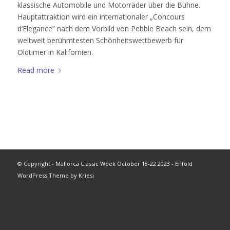
klassische Automobile und Motorräder über die Bühne.
Hauptattraktion wird ein internationaler „Concours
d’Elegance” nach dem Vorbild von Pebble Beach sein, dem
weltweit berühmtesten Schönheitswettbewerb für
Oldtimer in Kalifornien.
Read more
© Copyright -
Mallorca Classic Week October 18-22 2023
-
Enfold
WordPress Theme by Kriesi